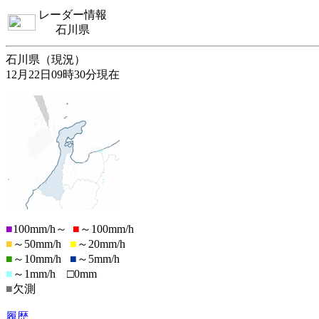
レーダー情報
石川県
石川県（現況）
12月22日09時30分現在
■
100mm/h～
■
～100mm/h
■
～50mm/h
■
～20mm/h
■
～10mm/h
■
～5mm/h
■
～1mm/h □0mm
■
欠測
履歴