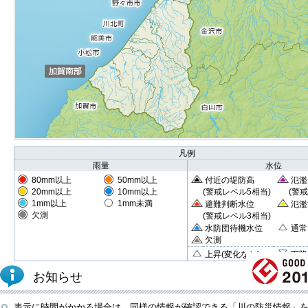
凡例
雨量
水位
80mm以上
50mm以上
付近の堤防高
氾濫
20mm以上
10mm以上
(警戒レベル5相当)
(警
1mm以上
1mm未満
避難判断水位
氾濫
欠測
(警戒レベル3相当)
水防団待機水位
通常
欠測
上昇(変化なし)
下降
お知らせ
表示に時間がかかる場合は、同様の情報が確認できる「川の防災情報」