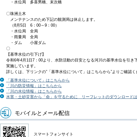
・水位局 多喜男橋、末次橋
〇珠洲土木
メンテナンスのため下記の観測局は休止します。
（8月5日 6：00～9：00）
・水位局 全局
・雨量局 全局
・ダム 小屋ダム
〇
【基準水位の引下げ】
令和6年4月1日7：00より、水防活動の目安となる河川の基準水位を引き
実施しています。
詳しくは、下リンクの”「基準水位について」はこちらから”よりご確認く
「基準水位について」はこちらから
「川の防災情報」はこちらから
「川の水位情報」はこちらから
水害・土砂災害から「命」を守るために リーフレットのダウンロード
モバイルとメール配信
スマートフォンサイト