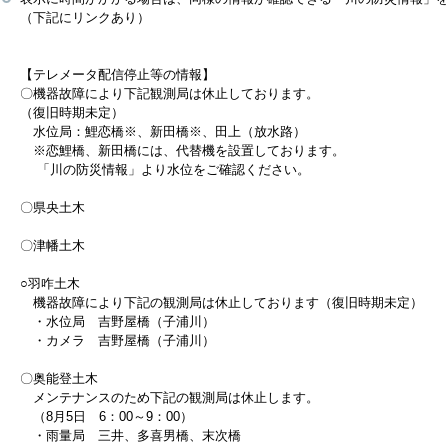
（下記にリンクあり）
【テレメータ配信停止等の情報】
〇機器故障により下記観測局は休止しております。
（復旧時期未定）
水位局：鯉恋橋※、新田橋※、田上（放水路）
※恋鯉橋、新田橋には、代替機を設置しております。
「川の防災情報」より水位をご確認ください。
〇県央土木
〇津幡土木
○羽咋土木
機器故障により下記の観測局は休止しております（復旧時期未定）
・水位局 吉野屋橋（子浦川）
・カメラ 吉野屋橋（子浦川）
〇奥能登土木
メンテナンスのため下記の観測局は休止します。
（8月5日 6：00～9：00）
・雨量局 三井、多喜男橋、末次橋