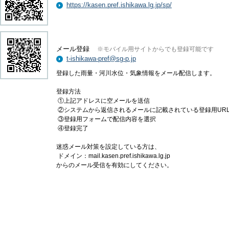
https://kasen.pref.ishikawa.lg.jp/sp/
メール登録
※モバイル用サイトからでも登録可能です
t-ishikawa-pref@sg-p.jp
登録した雨量・河川水位・気象情報をメール配信します。
登録方法
①上記アドレスに空メールを送信
②システムから返信されるメールに記載されている登録用UR
③登録用フォームで配信内容を選択
④登録完了
迷惑メール対策を設定している方は、
ドメイン：mail.kasen.pref.ishikawa.lg.jp
からのメール受信を有効にしてください。